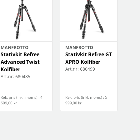
MANFROTTO
MANFROTTO
Stativkit Befree
Stativkit Befree GT
Advanced Twist
XPRO Kolfiber
Kolfiber
Art.nr:
680499
Art.nr:
680485
Rek. pris (inkl. moms) : 4
Rek. pris (inkl. moms) : 5
699,00 kr
999,00 kr