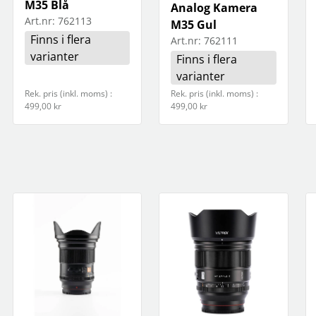
M35 Blå
Analog Kamera
Art.nr:
762113
M35 Gul
Finns i flera
Art.nr:
762111
varianter
Finns i flera
varianter
Rek. pris (inkl. moms) :
Rek. pris (inkl. moms) :
499,00 kr
499,00 kr