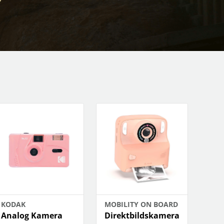
OBIL
SMARTA HEM
iltillbehör
garage och portkontroll
oto & video
kamera och tillbehör
ps
sensorer och väggkontakter
headset
smart belysning
ållare
temperaturstyrning
 fler...
KODAK
MOBILITY ON BOARD
Analog Kamera
Direktbildskamera