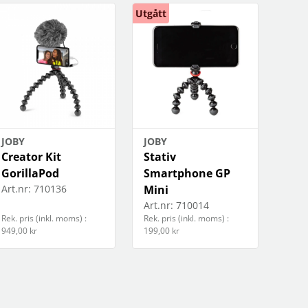
Utgått
JOBY
JOBY
Creator Kit
Stativ
GorillaPod
Smartphone GP
Art.nr:
710136
Mini
Art.nr:
710014
Rek. pris (inkl. moms) :
Rek. pris (inkl. moms) :
949,00 kr
199,00 kr