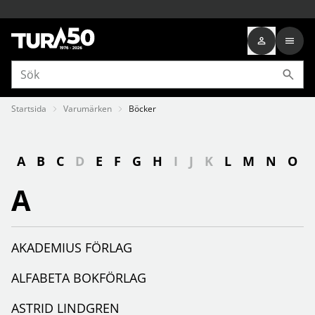
Startsida
Varumärken
Böcker
A
B
C
D
E
F
G
H
I
J
K
L
M
N
O
A
AKADEMIUS FÖRLAG
ALFABETA BOKFÖRLAG
ASTRID LINDGREN