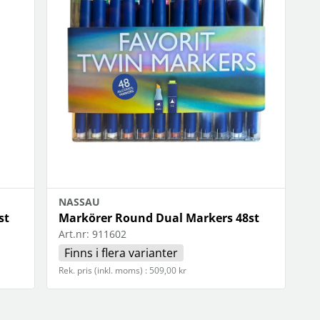
OBIL
SMARTA HEM
iltillbehör
garage och portkontroll
oto & video
kamera och tillbehör
ps
sensorer och väggkontakter
headset
smart belysning
ållare
temperaturstyrning
 fler...
NASSAU
st
Markörer Round Dual Markers 48st
Art.nr:
911602
Finns i flera varianter
Rek. pris (inkl. moms) : 509,00 kr