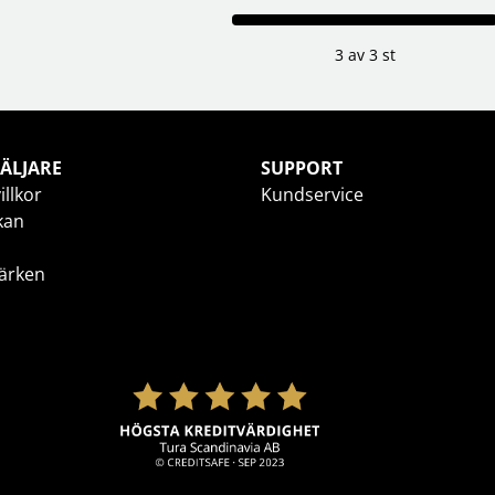
3 av 3 st
ÄLJARE
SUPPORT
illkor
Kundservice
kan
ärken