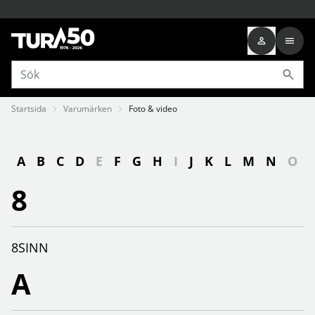
Startsida
Varumärken
Foto & video
A
B
C
D
E
F
G
H
I
J
K
L
M
N
O
8
8SINN
A