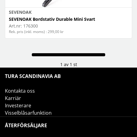
SEVENOAK
SEVENOAK Bordstativ Durable Mini Svart
Art.nr:
176300
Rek. pris (inkl. moms) : 299,00 kr
1 av 1 st
TURA SCANDINAVIA AB
Kontakta oss
Karriär
Investerare
Visselblåsarfunktion
ÅTERFÖRSÄLJARE