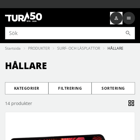
Startsida
PRODUKTER
SURF- OCH LÄSPLATTOR
HÅLLARE
HÅLLARE
KATEGORIER
FILTRERING
SORTERING
14
produkter