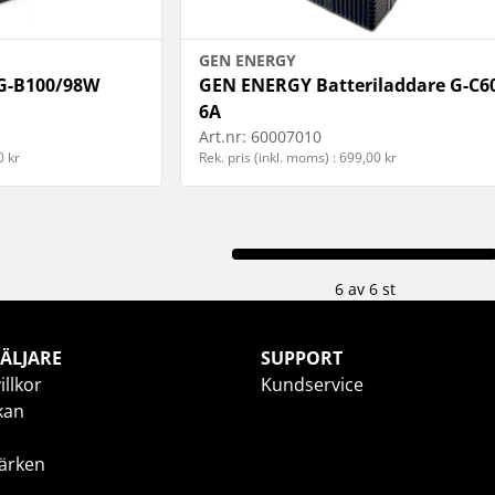
GEN ENERGY
G-B100/98W
GEN ENERGY Batteriladdare G-C6
6A
Art.nr:
60007010
0 kr
Rek. pris (inkl. moms) : 699,00 kr
6 av 6 st
ÄLJARE
SUPPORT
illkor
Kundservice
kan
ärken