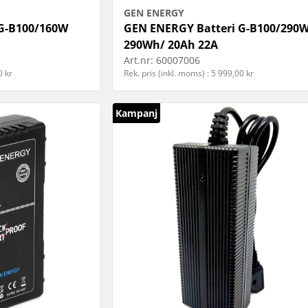
GEN ENERGY
G-B100/160W
GEN ENERGY Batteri G-B100/290
290Wh/ 20Ah 22A
Art.nr:
60007006
0 kr
Rek. pris (inkl. moms) : 5 999,00 kr
Kampanj