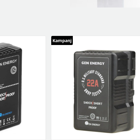
klockor
wellness
Se fler...
LJUD
MARKETING
M
förstärkare och delning
altec lansing
b
högtalare
backbone
f
högtalartillbehör
golla
g
kablar och adaptrar
hama
Kampanj
ljud för bil
happy plugs
h
Se fler...
Se fler...
Se
TÄCKNINGSUTRUSTNING
VIDEO
kablar & adaptrar
actionkameror
mätutrustning
bilkameror
passiva komponenter
drönare
signalförstärkare
filter
tillbehör
follow-focus
Se fler...