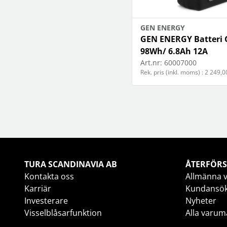
GEN ENERGY
GEN ENERGY Batteri 
98Wh/ 6.8Ah 12A
Art.nr:
60007000
Rek. pris (inkl. moms) : 2 249,0
TURA SCANDINAVIA AB
ÅTERFÖRS
Kontakta oss
Allmänna v
Karriär
Kundansö
Investerare
Nyheter
Visselblåsarfunktion
Alla varum