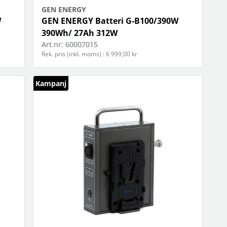
GEN ENERGY
W
GEN ENERGY Batteri G-B100/390W
390Wh/ 27Ah 312W
Art.nr:
60007015
Rek. pris (inkl. moms) : 6 999,00 kr
Kampanj