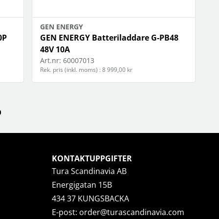
GEN ENERGY
0P
GEN ENERGY Batteriladdare G-PB48
48V 10A
Art.nr:
60007013
Rek. pris (inkl. moms) : 8 999,00 kr
KONTAKTUPPGIFTER
Tura Scandinavia AB
Energigatan 15B
434 37 KUNGSBACKA
E-post:
order@turascandinavia.com