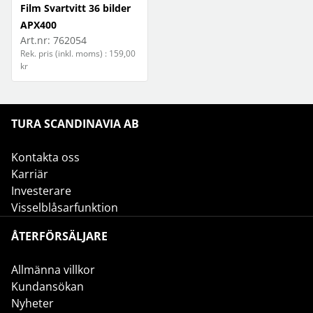
Film Svartvitt 36 bilder
APX400
Art.nr:
762054
Rek. pris (inkl. moms) : 159,00
kr
TURA SCANDINAVIA AB
Kontakta oss
Karriär
Investerare
Visselblåsarfunktion
ÅTERFÖRSÄLJARE
Allmänna villkor
Kundansökan
Nyheter