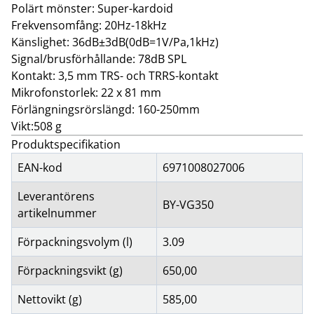
Polärt mönster: Super-kardoid
Frekvensomfång: 20Hz-18kHz
Känslighet: 36dB±3dB(0dB=1V/Pa,1kHz)
Signal/brusförhållande: 78dB SPL
Kontakt: 3,5 mm TRS- och TRRS-kontakt
Mikrofonstorlek: 22 x 81 mm
Förlängningsrörslängd: 160-250mm
Vikt:508 g
Produktspecifikation
EAN-kod
6971008027006
Leverantörens
BY-VG350
artikelnummer
Förpackningsvolym (l)
3.09
Förpackningsvikt (g)
650,00
Nettovikt (g)
585,00