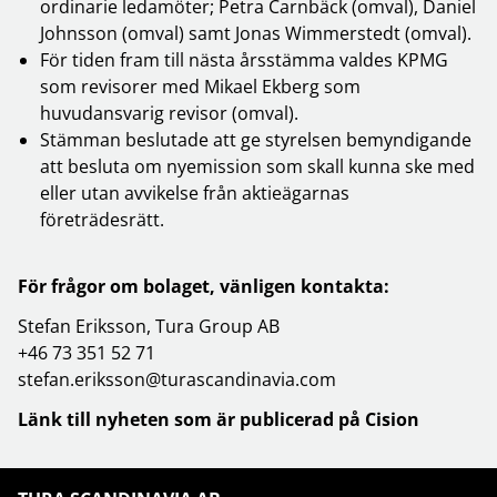
ordinarie ledamöter; Petra Carnbäck (omval), Daniel
Johnsson (omval) samt Jonas Wimmerstedt (omval).
För tiden fram till nästa årsstämma valdes KPMG
som revisorer med Mikael Ekberg som
huvudansvarig revisor (omval).
Stämman beslutade att ge styrelsen bemyndigande
att besluta om nyemission som skall kunna ske med
eller utan avvikelse från aktieägarnas
företrädesrätt.
För frågor om bolaget, vänligen kontakta:
Stefan Eriksson, Tura Group AB
+46 73 351 52 71
stefan.eriksson@turascandinavia.com
Länk till nyheten som är publicerad på Cision