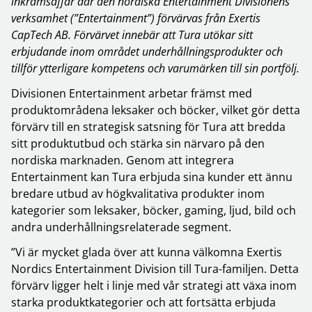
inkråmsaffär där den nordiska Entertainment Divisionens
verksamhet (”Entertainment”) förvärvas från Exertis
CapTech AB. Förvärvet innebär att Tura utökar sitt
erbjudande inom området underhållningsprodukter och
tillför ytterligare kompetens och varumärken till sin portfölj.
Divisionen Entertainment arbetar främst med
produktområdena leksaker och böcker, vilket gör detta
förvärv till en strategisk satsning för Tura att bredda
sitt produktutbud och stärka sin närvaro på den
nordiska marknaden. Genom att integrera
Entertainment kan Tura erbjuda sina kunder ett ännu
bredare utbud av högkvalitativa produkter inom
kategorier som leksaker, böcker, gaming, ljud, bild och
andra underhållningsrelaterade segment.
”Vi är mycket glada över att kunna välkomna Exertis
Nordics Entertainment Division till Tura-familjen. Detta
förvärv ligger helt i linje med vår strategi att växa inom
starka produktkategorier och att fortsätta erbjuda