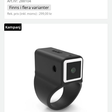
Art.nr:
288104
Finns i flera varianter
Rek. pris (inkl. moms) : 299,00 kr
Kampanj