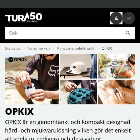
Startsida
Varumärken
Konsumentelektronik
OPKIX
OPKIX
OPKIX är en genomtänkt och kompakt designad
hård- och mjukvarulösning vilken gör det enkelt
att spela in, redigera och dela videor.