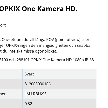
 OPKIX One Kamera HD.
OBIL
SMARTA HEM
iltillbehör
garage och portkontroll
oto & video
kamera och tillbehör
ort
ps
sensorer och väggkontakter
headset
smart belysning
ållare
temperaturstyrning
 Oavsett om du vill fånga POV (point of view) eller
 fler...
el, ger OPKIX-ringen den mångsidigheten och snabba
t du inte ska missa ögonblicket.
 288100 och 288101 OPKIX One Kamera HD 1080p IP-68.
Svart
812063030166
mer
LM-LRBLK95
0.32