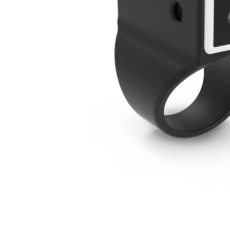
högtalare
skannrar
Se fler...
Se fler...
LAGRINGSMEDIA
LEKSAKER & SPEL
arkiv
leksaker
band
pussel
förvaring och märkning
spel
hdd
kamera-tape
Se fler...
SPORT OCH FRITID
SURF- OCH LÄSPLATTOR
cykel
hållare
kikare
musik och multimedia
kläder
skärmskydd
radioapparater
stylus-pennor
resetillbehör
väskor
Se fler...