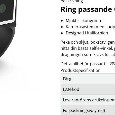
Beskrivning
klockor
wellness
Se fler...
Ring passande
LJUD
MARKETING
M
förstärkare och delning
altec lansing
b
Mjukt silikongummi
högtalare
backbone
f
Kamerasystem med ljudp
högtalartillbehör
golla
g
Designad i Kalifornien.
kablar och adaptrar
hama
ljud för bil
happy plugs
h
Peka och skjut, bokstavligen.
Se fler...
Se fler...
Se
hitta din bästa selfie-vink
TÄCKNINGSUTRUSTNING
VIDEO
dragningen som krävs för at
kablar & adaptrar
actionkameror
mätutrustning
bilkameror
Detta tillbehör passar till
passiva komponenter
drönare
Produktspecifikation
signalförstärkare
filter
tillbehör
follow-focus
Färg
Se fler...
EAN-kod
Leverantörens artikelnum
Förpackningsvolym (l)