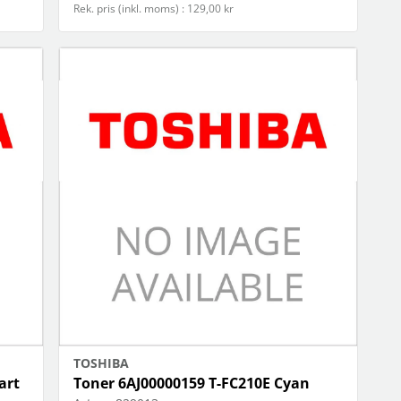
Rek. pris (inkl. moms) : 129,00 kr
TOSHIBA
art
Toner 6AJ00000159 T-FC210E Cyan