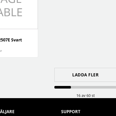
2507E Svart
kr
LADDA FLER
16 av 60 st
ÄLJARE
SUPPORT