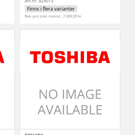
Art.nr:
829013
Finns i flera varianter
Rek. pris (inkl. moms) : 2 069,00 kr