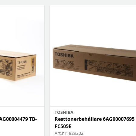
klockor
wellness
Se fler...
LJUD
MARKETING
M
förstärkare och delning
altec lansing
b
högtalare
backbone
f
högtalartillbehör
golla
g
kablar och adaptrar
hama
ljud för bil
happy plugs
h
Se fler...
Se fler...
Se
TÄCKNINGSUTRUSTNING
VIDEO
kablar & adaptrar
actionkameror
mätutrustning
bilkameror
passiva komponenter
drönare
signalförstärkare
filter
tillbehör
follow-focus
Se fler...
TOSHIBA
6AG00004479 TB-
Resttonerbehållare 6AG00007695 
FC505E
Art.nr:
829202