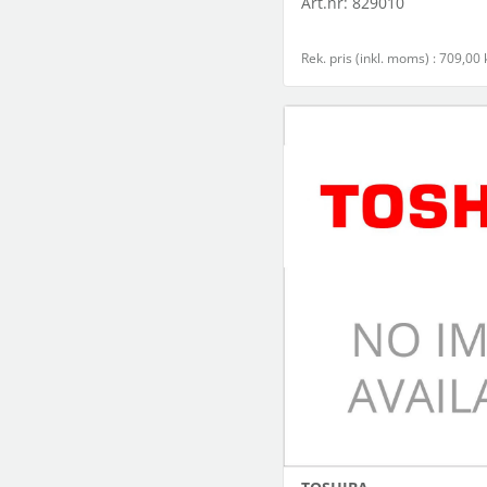
Art.nr:
829010
Rek. pris (inkl. moms) : 709,00 