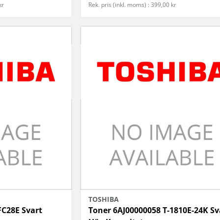
kr
Rek. pris (inkl. moms) : 399,00 kr
TOSHIBA
FC28E Svart
Toner 6AJ00000058 T-1810E-24K Sv