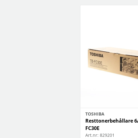
högtalare
skannrar
Se fler...
Se fler...
LAGRINGSMEDIA
LEKSAKER & SPEL
arkiv
leksaker
band
pussel
förvaring och märkning
spel
hdd
kamera-tape
Se fler...
SPORT OCH FRITID
SURF- OCH LÄSPLATTOR
cykel
hållare
kikare
musik och multimedia
kläder
skärmskydd
radioapparater
stylus-pennor
resetillbehör
väskor
Se fler...
TOSHIBA
Resttonerbehållare 
FC30E
Art.nr:
829201