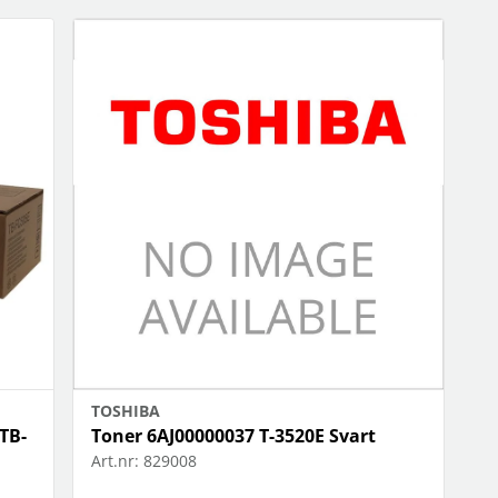
OBIL
SMARTA HEM
iltillbehör
garage och portkontroll
oto & video
kamera och tillbehör
ps
sensorer och väggkontakter
headset
smart belysning
ållare
temperaturstyrning
 fler...
TOSHIBA
TB-
Toner 6AJ00000037 T-3520E Svart
Art.nr:
829008