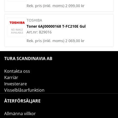
Rek. pris (inkl. moms)
2 099,00 kr
TOSHIBA
Toner 6AJ00000168 T-FC210E Gul
Art.nr:
829016
Rek. pris (inkl. moms)
2 069,00 kr
TURA SCANDINAVIA AB
Kontakta oss
Karriär
Investerare
Visselblåsarfunktion
ÅTERFÖRSÄLJARE
Allmänna villkor