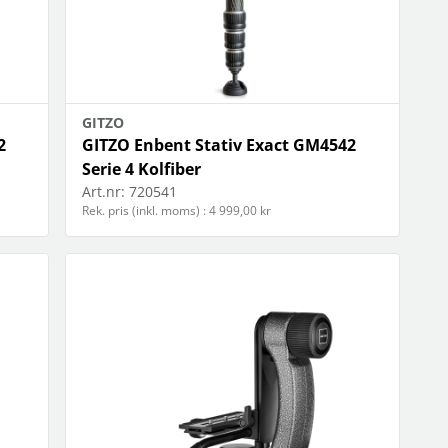
GITZO
2
GITZO Enbent Stativ Exact GM4542
Serie 4 Kolfiber
Art.nr:
720541
Rek. pris (inkl. moms) : 4 999,00 kr