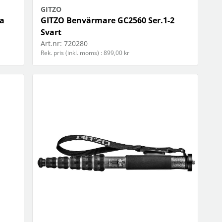
GITZO
a
GITZO Benvärmare GC2560 Ser.1-2
Svart
Art.nr:
720280
Rek. pris (inkl. moms) : 899,00 kr