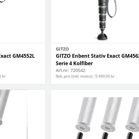
GITZO
 Exact GM4552L
GITZO Enbent Stativ Exact GM456
Serie 4 Kolfiber
Art.nr:
720542
0 kr
Rek. pris (inkl. moms) : 5 499,00 kr