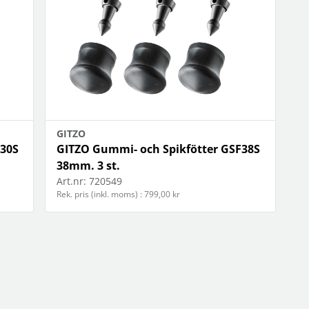
GITZO
F30S
GITZO Gummi- och Spikfötter GSF38S
38mm. 3 st.
Art.nr:
720549
Rek. pris (inkl. moms) : 799,00 kr