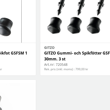
GITZO
GITZO Gummi- och Spikfötter GS
ikfot GSFSM 1
30mm. 3 st
Art.nr:
720548
kr
Rek. pris (inkl. moms) : 799,00 kr