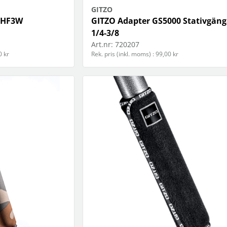
GITZO
GHF3W
GITZO Adapter GS5000 Stativgäng
1/4-3/8
Art.nr:
720207
0 kr
Rek. pris (inkl. moms) : 99,00 kr