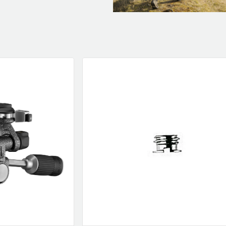
klockor
wellness
Se fler...
LJUD
MARKETING
M
förstärkare och delning
altec lansing
b
högtalare
backbone
f
högtalartillbehör
golla
g
kablar och adaptrar
hama
ljud för bil
happy plugs
h
Se fler...
Se fler...
Se
TÄCKNINGSUTRUSTNING
VIDEO
kablar & adaptrar
actionkameror
mätutrustning
bilkameror
passiva komponenter
drönare
signalförstärkare
filter
tillbehör
follow-focus
Se fler...