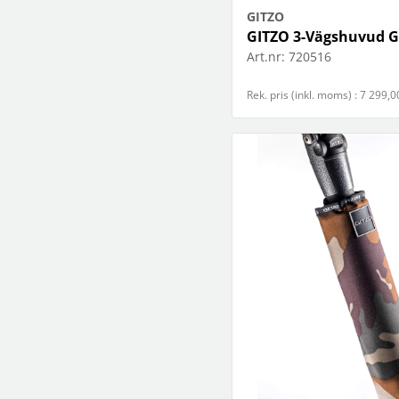
GITZO
GITZO 3-Vägshuvud 
Art.nr:
720516
Rek. pris (inkl. moms) : 7 299,0