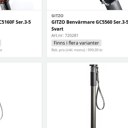
GITZO
5160F Ser.3-5
GITZO Benvärmare GC5560 Ser.3-
Svart
Art.nr:
720281
Finns i flera varianter
kr
Rek. pris (inkl. moms) : 999,00 kr