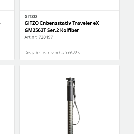
GITZO
5
GITZO Enbensstativ Traveler eX
GM2562T Ser.2 Kolfiber
Art.nr:
720497
Rek. pris (inkl. moms) : 3 999,00 kr