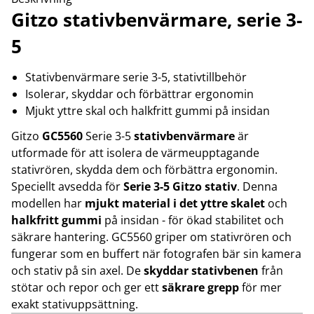
Gitzo stativbenvärmare, serie 3-
5
Stativbenvärmare serie 3-5, stativtillbehör
Isolerar, skyddar och förbättrar ergonomin
Mjukt yttre skal och halkfritt gummi på insidan
Gitzo
GC5560
Serie 3-5
stativbenvärmare
är
utformade för att isolera de värmeupptagande
stativrören, skydda dem och förbättra ergonomin.
Speciellt avsedda för
Serie 3-5 Gitzo stativ
. Denna
modellen har
mjukt material i det yttre skalet
och
halkfritt gummi
på insidan - för ökad stabilitet och
säkrare hantering. GC5560 griper om stativrören och
fungerar som en buffert när fotografen bär sin kamera
och stativ på sin axel. De
skyddar stativbenen
från
stötar och repor och ger ett
säkrare grepp
för mer
exakt stativuppsättning.