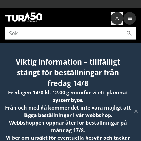
Startsida
PRODUKTER
FOTO
STATIV
TILLBEHÖR
GITZO Ben
Viktig information – tillfälligt
stängt för beställningar från
fredag 14/8
Fredagen 14/8 kl. 12.00 genomför vi ett planerat
systembyte.
Från och med då kommer det inte vara möjligt att
lägga beställningar i vår webbshop.
Webbshoppen öppnar åter för beställningar på
måndag 17/8.
Vi ber om ursäkt för eventuella besvär och tackar