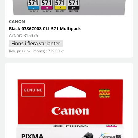
CANON
Bläck 0386C008 CLI-571 Multipack
Art.nr:
815375
Finns i flera varianter
Rek. pris (inkl. moms) : 729,00 kr