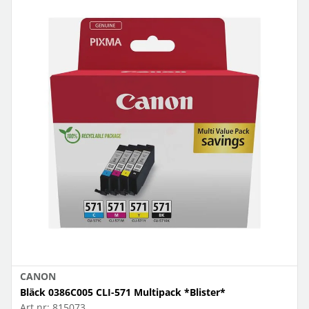
CANON
Bläck 0386C005 CLI-571 Multipack *Blister*
Art.nr:
815073