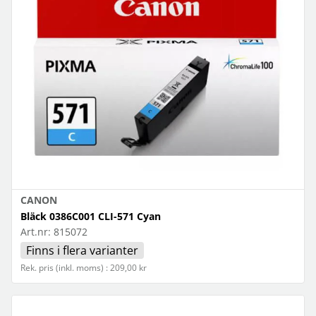
CANON
Bläck 0386C001 CLI-571 Cyan
Art.nr:
815072
Finns i flera varianter
Rek. pris (inkl. moms) : 209,00 kr