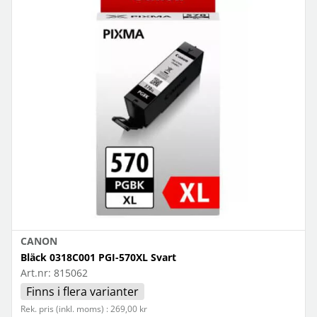
CANON
Bläck 0318C001 PGI-570XL Svart
Art.nr:
815062
Finns i flera varianter
Rek. pris (inkl. moms) : 269,00 kr