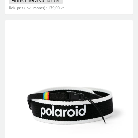
Finns i flera varianter
Rek. pris (inkl. moms) : 179,00 kr