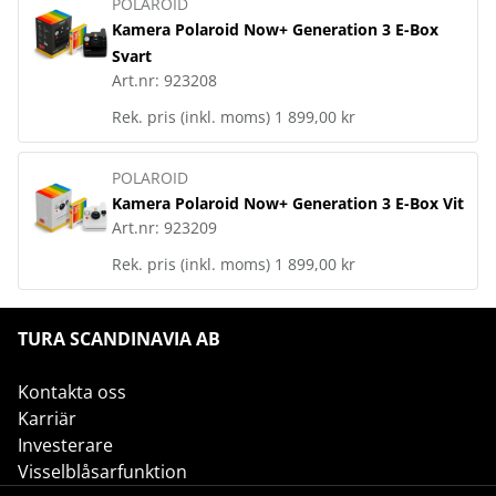
POLAROID
Kamera Polaroid Now+ Generation 3 E-Box
Svart
Art.nr:
923208
Rek. pris (inkl. moms)
1 899,00 kr
POLAROID
Kamera Polaroid Now+ Generation 3 E-Box Vit
Art.nr:
923209
Rek. pris (inkl. moms)
1 899,00 kr
TURA SCANDINAVIA AB
Kontakta oss
Karriär
Investerare
Visselblåsarfunktion