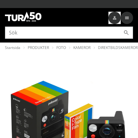
Startsida
PRODUKTER
FOTO
KAMEROR
DIREKTBILDSKAMEROR