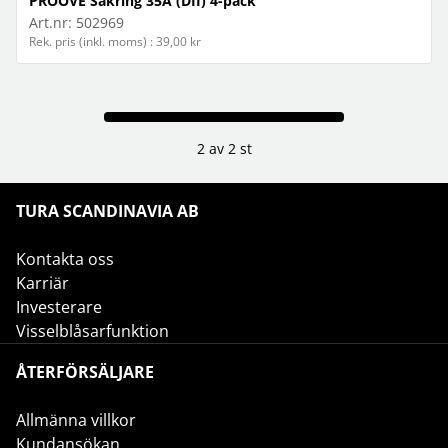
PROOVE Säkring 35A (DII) 4-pack
Art.nr:
502969
Rek. pris (inkl. moms) : 39,00 kr
2 av 2 st
TURA SCANDINAVIA AB
Kontakta oss
Karriär
Investerare
Visselblåsarfunktion
ÅTERFÖRSÄLJARE
Allmänna villkor
Kundansökan