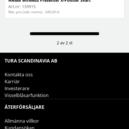
HAMA Wireless Presenter X-Pointer Svart
Art.nr:
139915
Rek. pris (inkl. moms) : 349,00 kr
2 av 2 st
TURA SCANDINAVIA AB
Kontakta oss
Karriär
Investerare
Visselblåsarfunktion
ÅTERFÖRSÄLJARE
Allmänna villkor
Kundansökan