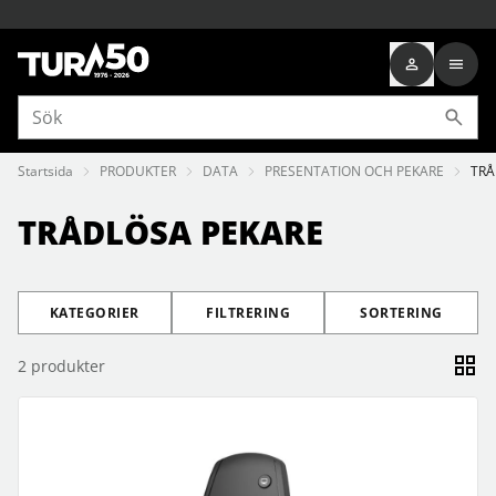
Startsida
PRODUKTER
DATA
PRESENTATION OCH PEKARE
TRÅ
TRÅDLÖSA PEKARE
KATEGORIER
FILTRERING
SORTERING
2
produkter