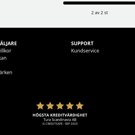
2 av 2 st
ÄLJARE
SUPPORT
illkor
Kundservice
kan
ärken