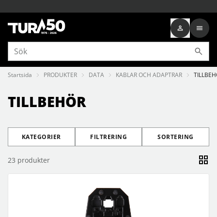
Startsida
PRODUKTER
DATA
KABLAR OCH ADAPTRAR
TILLBE
TILLBEHÖR
KATEGORIER
FILTRERING
SORTERING
23
produkter