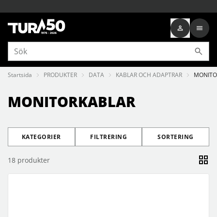
Startsida
PRODUKTER
DATA
KABLAR OCH ADAPTRAR
MONITO
MONITORKABLAR
KATEGORIER
FILTRERING
SORTERING
18
produkter