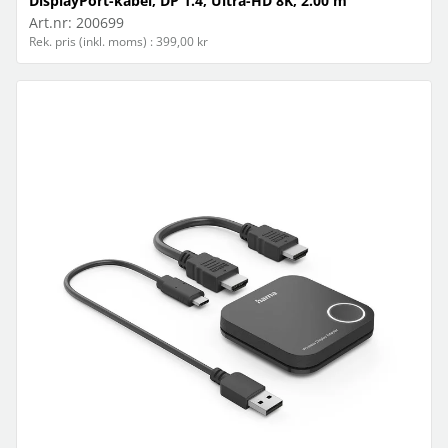
DisplayPort-kabel, DP 1.4, Ultra-HD 8K, 2.00 m
Art.nr:
200699
Rek. pris (inkl. moms) : 399,00 kr