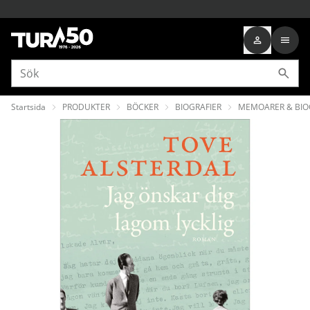
Startsida
PRODUKTER
BÖCKER
BIOGRAFIER
MEMOARER & BIO