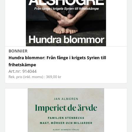
BONNIER
Hundra blommor: Från fånge i krigets Syrien till
frihetskämpe
Art.nr:
914044
Rek. pris (inkl. moms) : 369,00 kr