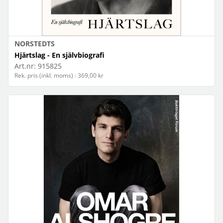
NORSTEDTS
Hjärtslag - En självbiografi
Art.nr:
915825
Rek. pris (inkl. moms) : 369,00 kr