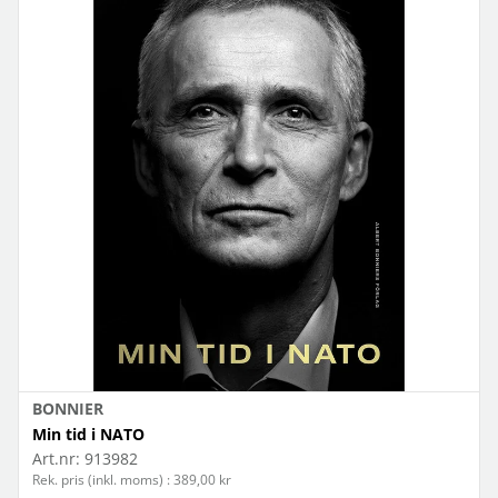
BONNIER
Min tid i NATO
Art.nr:
913982
Rek. pris (inkl. moms) : 389,00 kr