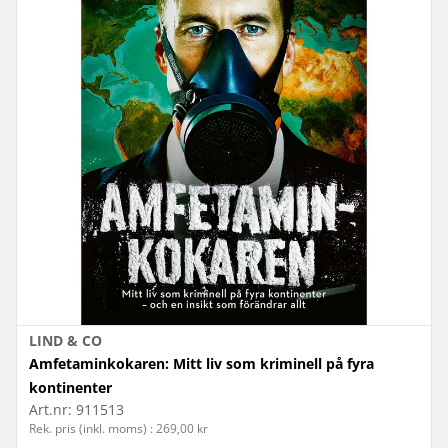
LIND & CO
Amfetaminkokaren: Mitt liv som kriminell på fyra
kontinenter
Art.nr:
911513
Rek. pris (inkl. moms) : 269,00 kr