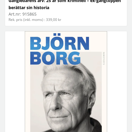
Gängledarens arv: 25 år som kriminell – ex-gängtoppen
berättar sin historia
Art.nr:
915865
Rek. pris (inkl. moms) : 339,00 kr