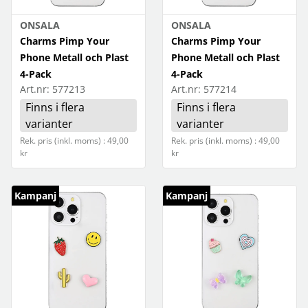
Mobilfodral
ONSALA
ONSALA
Charms Pimp Your
Charms Pimp Your
Mobilhållare
Phone Metall och Plast
Phone Metall och Plast
4-Pack
4-Pack
Mobilskal
Art.nr:
577213
Art.nr:
577214
Finns i flera
Finns i flera
Mobilsmycken
varianter
varianter
Video
Rek. pris (inkl. moms) : 49,00
Rek. pris (inkl. moms) : 49,00
kr
kr
Kamerariggar
Kampanj
Kampanj
Kameror
Ljud
Monitorer
Ström