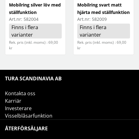
Mobilring silver löv med
Mobilring svart matt
ställfunktion
hjärta med ställfunktion
Art.nr:
582004
Art.nr:
582009
Finns i flera
Finns i flera
varianter
varianter
Rek. pris (inkl. moms) : 69,00
Rek. pris (inkl. moms) : 69,00
kr
kr
TURA SCANDINAVIA AB
Kontakta oss
Karriär
Investerare
Visselblåsarfunktion
ÅTERFÖRSÄLJARE