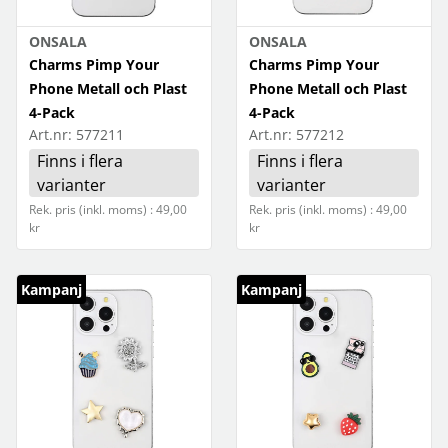
Batterier
Foto
ONSALA
ONSALA
Charms Pimp Your
Charms Pimp Your
Elbil
Phone Metall och Plast
Phone Metall och Plast
4-Pack
4-Pack
Blixt- och ledljus
Förbrukning
Art.nr:
577211
Art.nr:
577212
Objektiv och filter
Gaming
Finns i flera
Finns i flera
varianter
varianter
Stativ
Hem och hushåll
Rek. pris (inkl. moms) : 49,00
Rek. pris (inkl. moms) : 49,00
kr
kr
Väskor
Hörlurar
Lagringsmedia
Kampanj
Kampanj
SSD
Mobiltillbehör
Laddning