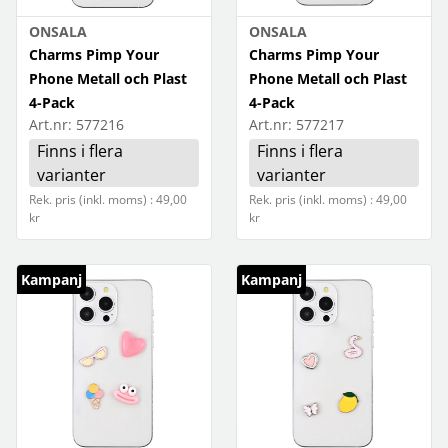
ONSALA
ONSALA
Charms Pimp Your
Charms Pimp Your
Phone Metall och Plast
Phone Metall och Plast
4-Pack
4-Pack
Art.nr:
577216
Art.nr:
577217
Finns i flera
Finns i flera
varianter
varianter
Rek. pris (inkl. moms) : 49,00
Rek. pris (inkl. moms) : 49,00
kr
kr
Kampanj
Kampanj