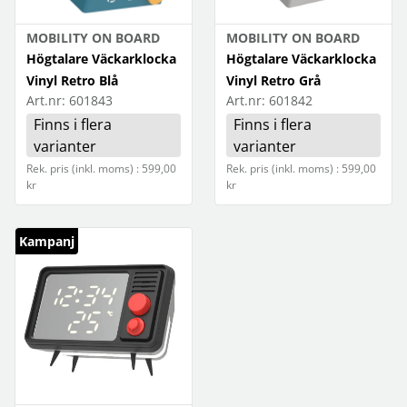
Batterier
Foto
MOBILITY ON BOARD
MOBILITY ON BOARD
Högtalare Väckarklocka
Högtalare Väckarklocka
Elbil
Vinyl Retro Blå
Vinyl Retro Grå
Art.nr:
601843
Art.nr:
601842
Blixt- och ledljus
Förbrukning
Finns i flera
Finns i flera
Objektiv och filter
Gaming
varianter
varianter
Rek. pris (inkl. moms) : 599,00
Rek. pris (inkl. moms) : 599,00
Stativ
Hem och hushåll
kr
kr
Väskor
Hörlurar
Kampanj
Lagringsmedia
SSD
Mobiltillbehör
Laddning
Video