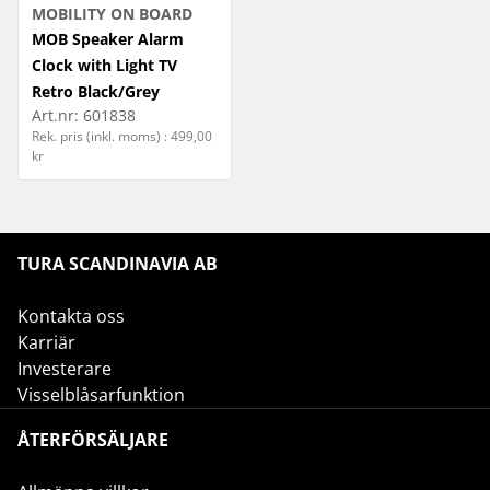
MOBILITY ON BOARD
Mobilfodral
MOB Speaker Alarm
Clock with Light TV
Kamerariggar
Mobilhållare
Retro Black/Grey
Art.nr:
601838
Kameror
Mobilskal
Rek. pris (inkl. moms) : 499,00
kr
Ljud
Mobilsmycken
Monitorer
Ström
TURA SCANDINAVIA AB
Kontakta oss
Karriär
Investerare
Visselblåsarfunktion
ÅTERFÖRSÄLJARE