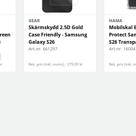
GEAR
HAMA
Skärmskydd 2.5D Gold
Mobilskal 
Green
Case Friendly - Samsung
Protect Sa
6
Galaxy S26
S26 Transp
Art.nr:
661297
Art.nr:
16004
kr
Rek. pris (inkl. moms) : 279,00 kr
Rek. pris (inkl.