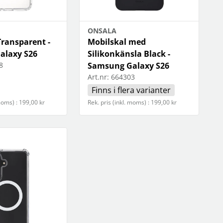
ONSALA
Transparent -
Mobilskal med
alaxy S26
Silikonkänsla Black -
8
Samsung Galaxy S26
Art.nr:
664303
Finns i flera varianter
 moms) : 199,00 kr
Rek. pris (inkl. moms) : 199,00 kr