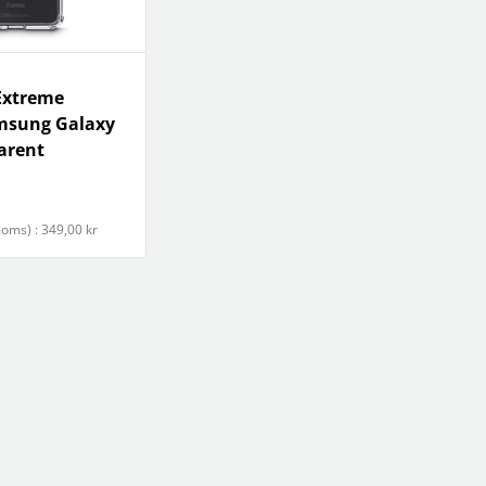
Extreme
msung Galaxy
arent
 moms) : 349,00 kr