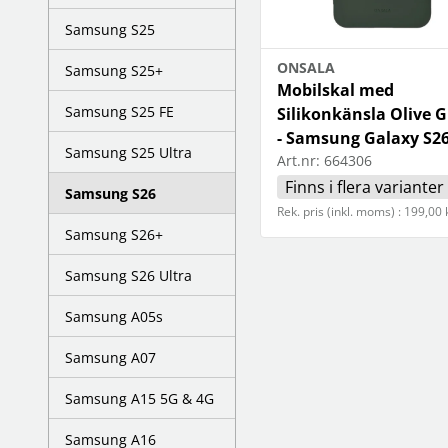
Samsung S25
ONSALA
Samsung S25+
Mobilskal med
Samsung S25 FE
Silikonkänsla Olive 
- Samsung Galaxy S2
Samsung S25 Ultra
Art.nr:
664306
Finns i flera varianter
Samsung S26
Rek. pris (inkl. moms) : 199,00 
Samsung S26+
Samsung S26 Ultra
Samsung A05s
Samsung A07
Samsung A15 5G & 4G
Samsung A16