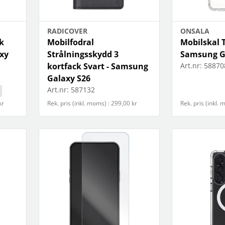
RADICOVER
ONSALA
k
Mobilfodral
Mobilskal 
xy
Strålningsskydd 3
Samsung G
kortfack Svart - Samsung
Art.nr:
58870
Galaxy S26
Art.nr:
587132
kr
Rek. pris (inkl. moms) : 299,00 kr
Rek. pris (inkl.