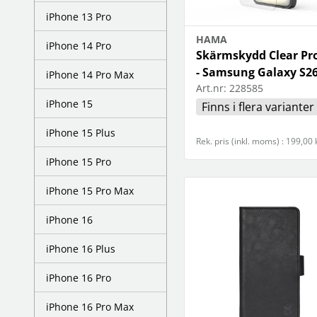
högtalare
skannrar
iPhone 13 Pro
Se fler...
Se fler...
LAGRINGSMEDIA
LEKSAKER & SPEL
HAMA
iPhone 14 Pro
arkiv
leksaker
Skärmskydd Clear Pr
band
pussel
- Samsung Galaxy S2
iPhone 14 Pro Max
förvaring och märkning
spel
Art.nr:
228585
hdd
iPhone 15
kamera-tape
Finns i flera varianter
Se fler...
iPhone 15 Plus
SPORT OCH FRITID
SURF- OCH LÄSPLATTOR
Rek. pris (inkl. moms) : 199,00 
cykel
hållare
iPhone 15 Pro
kikare
musik och multimedia
kläder
skärmskydd
iPhone 15 Pro Max
radioapparater
stylus-pennor
resetillbehör
väskor
iPhone 16
Se fler...
iPhone 16 Plus
iPhone 16 Pro
iPhone 16 Pro Max