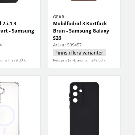
OBIL
SMARTA HEM
GEAR
iltillbehör
garage och portkontroll
 2-i-1 3
Mobilfodral 3 Kortfack
oto & video
kamera och tillbehör
vart - Samsung
Brun - Samsung Galaxy
ps
sensorer och väggkontakter
S26
headset
smart belysning
4
Art.nr:
599457
ållare
temperaturstyrning
 fler...
Finns i flera varianter
 moms) : 279,00 kr
Rek. pris (inkl. moms) : 249,00 kr