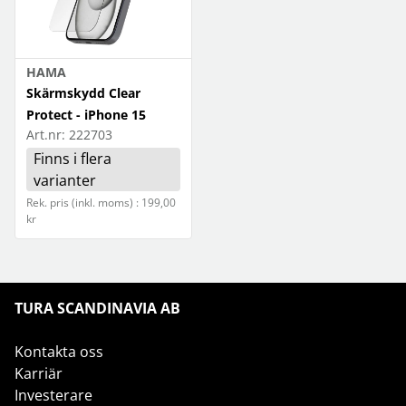
HAMA
Skärmskydd Clear
Protect - iPhone 15
Art.nr:
222703
Finns i flera
varianter
Rek. pris (inkl. moms) : 199,00
kr
TURA SCANDINAVIA AB
Kontakta oss
Karriär
Investerare