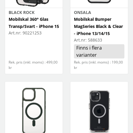
iPhone 13 Pro
BLACK ROCK
ONSALA
Mobilskal 360° Glas
Mobilskal Bumper
iPhone 14 Pro
Transp/Svart - iPhone 15
MagSeries Black & Clear
Art.nr:
90221253
- iPhone 13/14/15
iPhone 14 Pro Max
Art.nr:
588633
iPhone 15
Finns i flera
varianter
iPhone 15 Plus
Rek. pris (inkl. moms) : 499,00
Rek. pris (inkl. moms) : 199,00
kr
kr
iPhone 15 Pro
iPhone 15 Pro Max
iPhone 16
iPhone 16 Plus
iPhone 16 Pro
iPhone 16 Pro Max