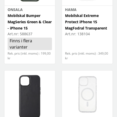
ONSALA
HAMA
iPhone 16e
Mobilskal Bumper
Mobilskal Extreme
iPhone 17
MagSeries Green & Clear
Protect iPhone 15
- iPhone 15
MagFodral Transparent
iPhone Air
Art.nr:
588637
Art.nr:
138104
Finns i flera
iPhone 17 Pro
varianter
iPhone 17 Pro Max
Rek. pris (inkl. moms) : 199,00
Rek. pris (inkl. moms) : 349,00
kr
kr
iPhone 17e
Samsung S24
Samsung S24 FE
Samsung S24 Ultra
Samsung S24+