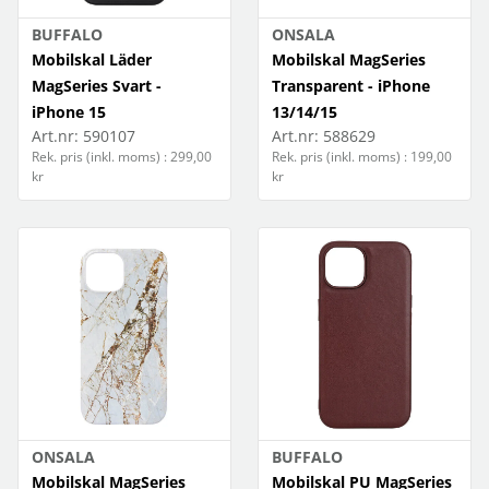
Samsung S23 FE
BUFFALO
ONSALA
Samsung S25
Mobilskal Läder
Mobilskal MagSeries
MagSeries Svart -
Transparent - iPhone
Samsung S25+
iPhone 15
13/14/15
Samsung S25 FE
Art.nr:
590107
Art.nr:
588629
Rek. pris (inkl. moms) : 299,00
Rek. pris (inkl. moms) : 199,00
kr
kr
Samsung S25 Ultra
Samsung S26
Samsung S26+
Samsung S26 Ultra
Samsung A05s
Samsung A07
Samsung A15 5G & 4G
ONSALA
BUFFALO
Mobilskal MagSeries
Mobilskal PU MagSeries