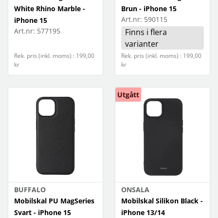
Samsung A16
White Rhino Marble -
Brun - iPhone 15
Art.nr:
590115
iPhone 15
Samsung A17
Art.nr:
577195
Finns i flera
Samsung A25
varianter
Rek. pris (inkl. moms) : 199,00
Rek. pris (inkl. moms) : 199,00
Samsung A26
kr
kr
Samsung A35
Utgått
Samsung A36
Samsung A37
Samsung A55
Samsung A56
Samsung A57
BUFFALO
ONSALA
Mobilskal PU MagSeries
Mobilskal Silikon Black -
Google Pixel 10/10 Pro
Svart - iPhone 15
iPhone 13/14