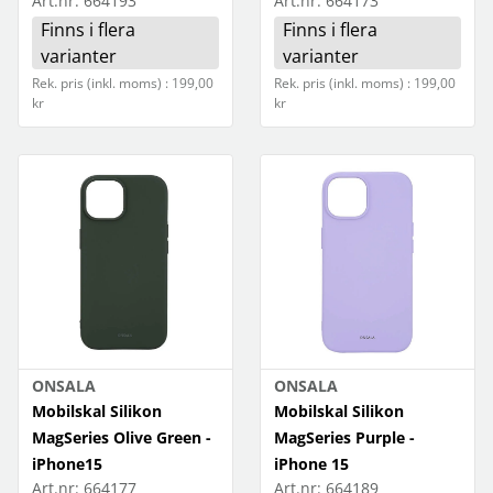
Art.nr:
664193
Art.nr:
664173
Finns i flera
Finns i flera
varianter
varianter
Rek. pris (inkl. moms) : 199,00
Rek. pris (inkl. moms) : 199,00
kr
kr
ONSALA
ONSALA
Mobilskal Silikon
Mobilskal Silikon
MagSeries Olive Green -
MagSeries Purple -
iPhone15
iPhone 15
Art.nr:
664177
Art.nr:
664189