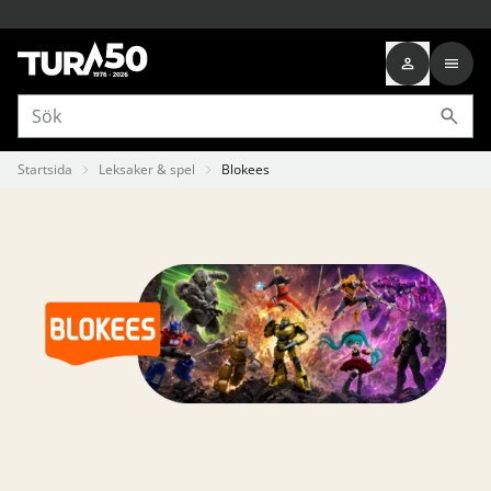
Startsida
Leksaker & spel
Blokees