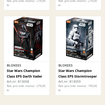
Rek. pris (inkl. moms) : 279,00
Rek. pris (inkl. moms) : 279,00
kr
kr
BLOKEES
BLOKEES
Star Wars Champion
Star Wars Champion
Class EP5 Darth Vader
Class EP5 Stormtrooper
Art.nr:
813058
Art.nr:
813059
Rek. pris (inkl. moms) : 279,00
Rek. pris (inkl. moms) : 199,00
kr
kr