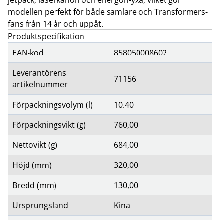
jetpack, laserkanon och energon-yxa, vilket gör
modellen perfekt för både samlare och Transformers-
fans från 14 år och uppåt.
Produktspecifikation
EAN-kod
858050008602
Leverantörens
71156
artikelnummer
Förpackningsvolym (l)
10.40
Förpackningsvikt (g)
760,00
Nettovikt (g)
684,00
Höjd (mm)
320,00
Bredd (mm)
130,00
Ursprungsland
Kina