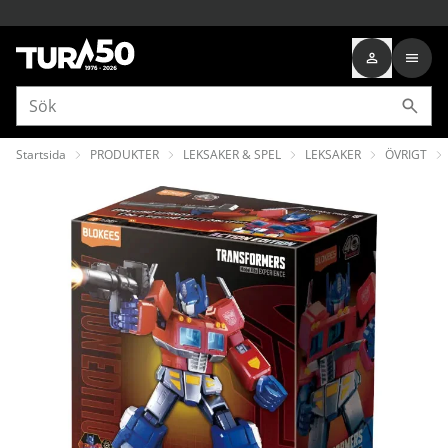
Startsida
PRODUKTER
LEKSAKER & SPEL
LEKSAKER
ÖVRIGT