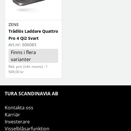
ZENS
Trådlös Laddare Quattro
Pro 4 Qi2 Svart
Art.nr:
606083
Finns i flera
varianter
Rek. pris (inkl. moms) : 1
949,00 kr
TURA SCANDINAVIA AB
Kontakta oss
Karriär
Investerare
Visselblåsarfunktion