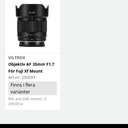
VILTROX
Objektiv AF 35mm F1.7
För Fuji Xf Mount
Art.nr:
250597
Finns i flera
varianter
Rek. pris (inkl. moms) : 2
299,00 kr