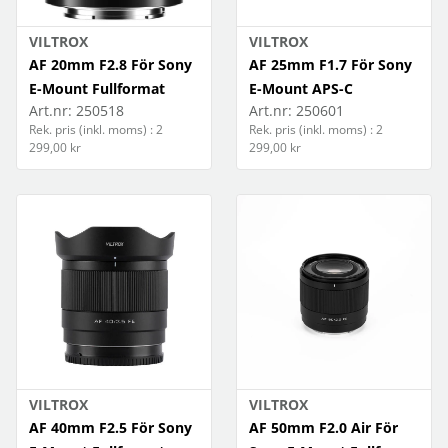
CHIP
VILTROX
VILTROX
AF 20mm F2.8 För Sony
AF 25mm F1.7 För Sony
Anamorphic
E-Mount Fullformat
E-Mount APS-C
Art.nr:
250518
Art.nr:
250601
RAZE DL
Rek. pris (inkl. moms) : 2
Rek. pris (inkl. moms) : 2
299,00 kr
299,00 kr
LED Photographic Light
LED Light
Camera Flash
RGB Pocket lamp
Battery
RGB Tube light
Accessories
VILTROX
VILTROX
AF 40mm F2.5 För Sony
AF 50mm F2.0 Air För