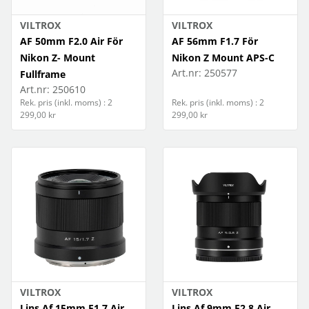
VILTROX
VILTROX
AF 50mm F2.0 Air För
AF 56mm F1.7 För
Nikon Z- Mount
Nikon Z Mount APS-C
Art.nr:
250577
Fullframe
Art.nr:
250610
Rek. pris (inkl. moms) : 2
Rek. pris (inkl. moms) : 2
299,00 kr
299,00 kr
VILTROX
VILTROX
Lins Af 15mm F1.7 Air
Lins Af 9mm F2.8 Air