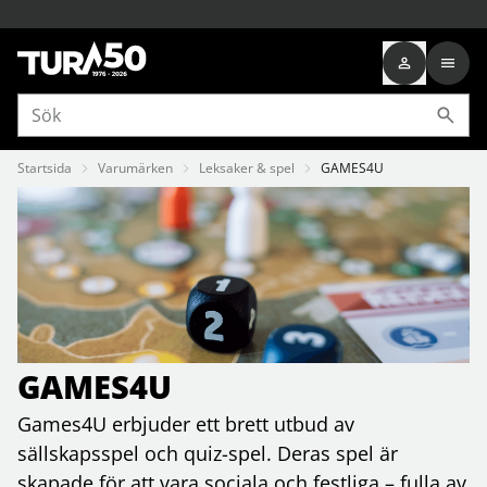
Startsida
Varumärken
Leksaker & spel
GAMES4U
GAMES4U
Games4U erbjuder ett brett utbud av
sällskapsspel och quiz-spel. Deras spel är
skapade för att vara sociala och festliga – fulla av