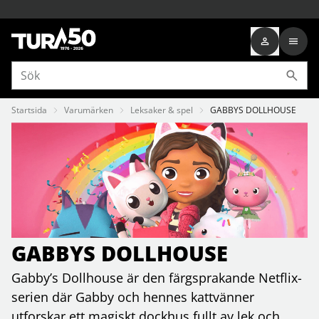
Startsida
Varumärken
Leksaker & spel
GABBYS DOLLHOUSE
GABBYS DOLLHOUSE
Gabby’s Dollhouse är den färgsprakande Netflix-
serien där Gabby och hennes kattvänner
utforskar ett magiskt dockhus fullt av lek och