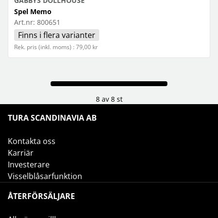
GABBYS DOLLHOUSE
Spel Memo
Art.nr:
800651
Finns i flera varianter
Rek. pris (inkl. moms) : 79,00 kr
8 av 8 st
TURA SCANDINAVIA AB
Kontakta oss
Karriär
Investerare
Visselblåsarfunktion
ÅTERFÖRSÄLJARE