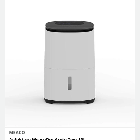
MEACO
Avfuktare MeacoDry Arete Two 10L