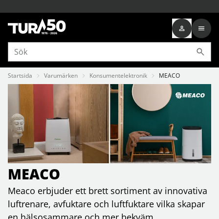
Startsida
Varumärken
Konsumentelektronik
MEACO
MEACO
Meaco erbjuder ett brett sortiment av innovativa
luftrenare, avfuktare och luftfuktare vilka skapar
en hälsosammare och mer bekväm