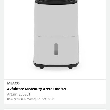
MEACO
Avfuktare MeacoDry Arete One 12L
Art.nr:
250801
Rek. pris (inkl. moms) : 2 999,00 kr