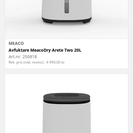
MEACO
Avfuktare MeacoDry Arete Two 20L
Art.nr:
250818
Rek. pris (inkl. moms) : 4 999,00 kr