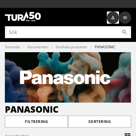
Startsida
Varumärken
Grafiska produkter
PANASONIC
PANASONIC
FILTRERING
SORTERING