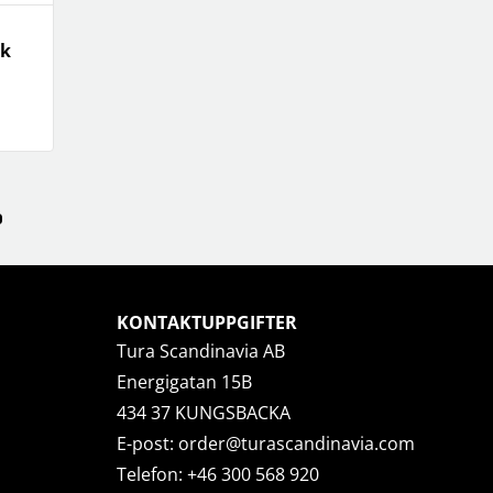
ck
KONTAKTUPPGIFTER
Tura Scandinavia AB
Energigatan 15B
434 37 KUNGSBACKA
E-post:
order@turascandinavia.com
Telefon:
+46 300 568 920