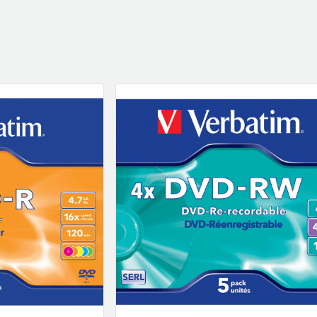
klockor
wellness
Se fler...
LJUD
MARKETING
M
förstärkare och delning
altec lansing
b
högtalare
backbone
f
högtalartillbehör
golla
g
kablar och adaptrar
hama
ljud för bil
happy plugs
h
Se fler...
Se fler...
Se
TÄCKNINGSUTRUSTNING
VIDEO
kablar & adaptrar
actionkameror
mätutrustning
bilkameror
passiva komponenter
drönare
signalförstärkare
filter
tillbehör
follow-focus
Se fler...