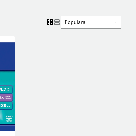
OBIL
SMARTA HEM
iltillbehör
garage och portkontroll
Populära
oto & video
kamera och tillbehör
ps
sensorer och väggkontakter
headset
smart belysning
ållare
temperaturstyrning
 fler...