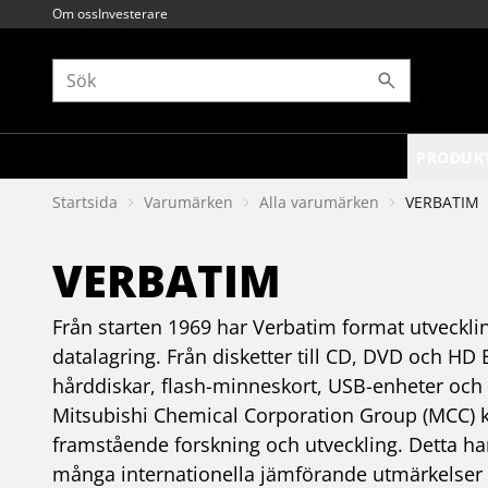
Om oss
Investerare
PRODUK
Startsida
Varumärken
Alla varumärken
VERBATIM
BARN OCH UNGDOM
Alla varumärken
BILD OCH TV
Böcker
8sinn
amningsprodukter
antenner
akademius förlag
VERBATIM
bada
accsoon
antennfästen
alfabeta bokförlag
sköta och hygien
accutime
av-elektronik
astrid lindgren
sova
adurosmart
fjärrkontroller
b wahlströms
Från starten 1969 har Verbatim format utvecklin
säkerhet
agfaphoto
babblarna
hemmabio
Se fler...
Se fler...
datalagring. Från disketter till CD, DVD och HD B
Se fler...
Se fler...
GAMING
GRAFISKA PRODUKTER
hårddiskar, flash-minneskort, USB-enheter och
energitillskott
3d-produkter
Mitsubishi Chemical Corporation Group (MCC) k
gamingstolar och bord
färgkontroll
framstående forskning och utveckling. Detta 
handkontroll och mobilt
förbrukning
headset och mikrofoner
programvaror
många internationella jämförande utmärkelser