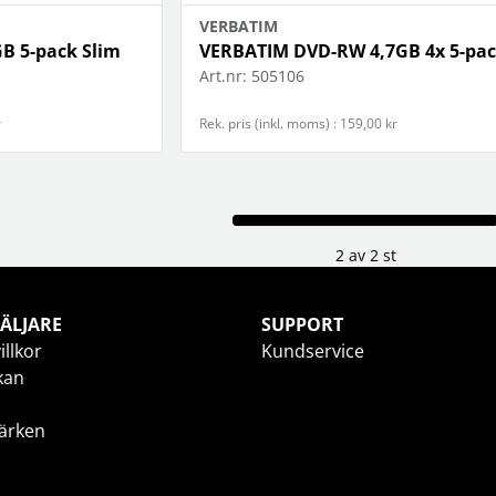
VERBATIM
B 5-pack Slim
VERBATIM DVD-RW 4,7GB 4x 5-pa
Art.nr:
505106
r
Rek. pris (inkl. moms) : 159,00 kr
2 av 2 st
ÄLJARE
SUPPORT
illkor
Kundservice
kan
ärken