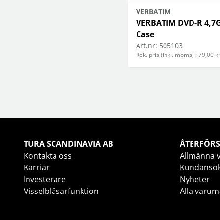
VERBATIM
VERBATIM DVD-R 4,7G
Case
Art.nr:
505103
Rek. pris (inkl. moms) : 79,00 k
TURA SCANDINAVIA AB
ÅTERFÖRS
Kontakta oss
Allmänna v
Karriär
Kundansö
Investerare
Nyheter
Visselblåsarfunktion
Alla varum