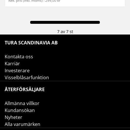
Rek. pris (inkl. moms) : 299,00 kr
7 av 7 st
TURA SCANDINAVIA AB
Kontakta oss
Karriär
Investerare
Visselblåsarfunktion
ÅTERFÖRSÄLJARE
Allmänna villkor
Kundansökan
Nyheter
Alla varumärken