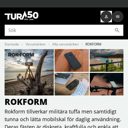
Startsida
Varumärken
Alla varumärken
ROKFORM
ROKFORM
Rokform tillverkar militära tuffa men samtidigt
tunna och lätta mobilskal för daglig användning.
Deras fästen är diskreta, kraftfulla och enkla att