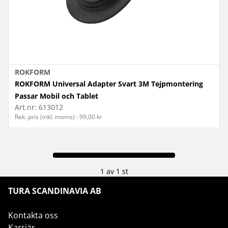
ROKFORM
ROKFORM Universal Adapter Svart 3M Tejpmontering
Passar Mobil och Tablet
Art.nr:
613012
Rek. pris (inkl. moms) : 99,00 kr
1 av 1 st
TURA SCANDINAVIA AB
Kontakta oss
Karriär