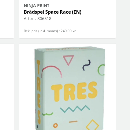
NINJA PRINT
Brädspel Space Race (EN)
Art.nr:
806518
Rek. pris (inkl. moms) : 249,00 kr