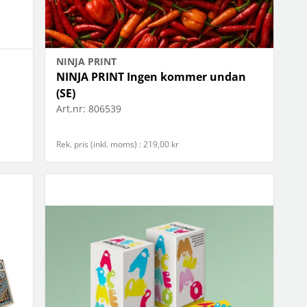
NINJA PRINT
NINJA PRINT Ingen kommer undan
(SE)
Art.nr:
806539
Rek. pris (inkl. moms) : 219,00 kr