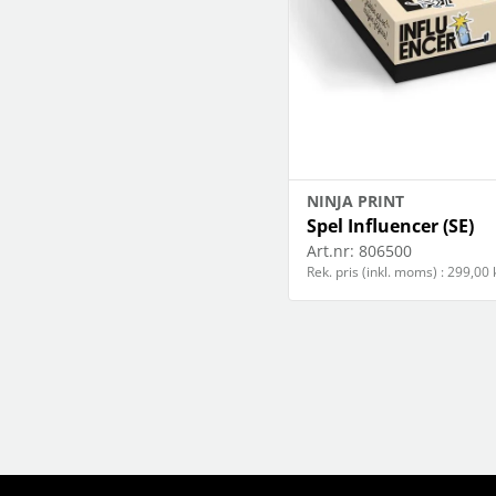
NINJA PRINT
Spel Influencer (SE)
Art.nr:
806500
Rek. pris (inkl. moms) : 299,00 