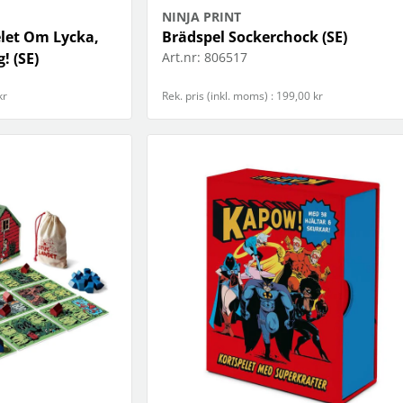
NINJA PRINT
elet Om Lycka,
Brädspel Sockerchock (SE)
! (SE)
Art.nr:
806517
kr
Rek. pris (inkl. moms) : 199,00 kr