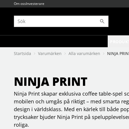
Om oss
Investerare
PRODUK
Startsida
Varumärken
Alla varumärken
NINJA PRIN
BARN OCH UNGDOM
Alla varumärken
BILD OCH TV
Böcker
8sinn
amningsprodukter
antenner
akademius förlag
bada
accsoon
antennfästen
alfabeta bokförlag
sköta och hygien
accutime
av-elektronik
astrid lindgren
NINJA PRINT
sova
adurosmart
fjärrkontroller
b wahlströms
säkerhet
agfaphoto
babblarna
hemmabio
Ninja Print skapar exklusiva coffee table-spel s
Se fler...
Se fler...
Se fler...
Se fler...
GAMING
GRAFISKA PRODUKTER
mobilen och umgås på riktigt – med smarta reg
energitillskott
3d-produkter
design i världsklass. Med en kärlek till både po
gamingstolar och bord
färgkontroll
trycksaker bjuder Ninja Print på spelupplevels
handkontroll och mobilt
förbrukning
headset och mikrofoner
programvaror
roliga.