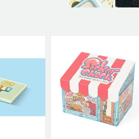
klockor
wellness
Se fler...
LJUD
MARKETING
M
förstärkare och delning
altec lansing
b
högtalare
backbone
f
högtalartillbehör
golla
g
kablar och adaptrar
hama
ljud för bil
happy plugs
h
Se fler...
Se fler...
Se
TÄCKNINGSUTRUSTNING
VIDEO
kablar & adaptrar
actionkameror
mätutrustning
bilkameror
passiva komponenter
drönare
signalförstärkare
filter
tillbehör
follow-focus
Se fler...