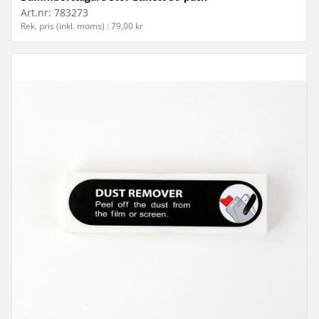
Art.nr:
783273
Rek. pris (inkl. moms) : 79,00 kr