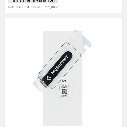
Finns i flera varianter
Rek. pris (inkl. moms) : 399,00 kr