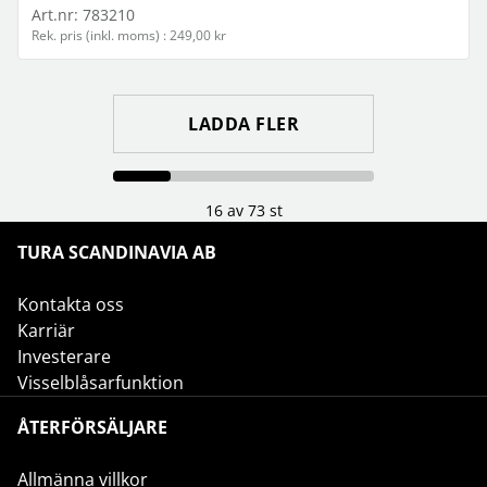
Art.nr:
783210
Rek. pris (inkl. moms) : 249,00 kr
LADDA FLER
16 av 73 st
TURA SCANDINAVIA AB
Kontakta oss
Karriär
Investerare
Visselblåsarfunktion
ÅTERFÖRSÄLJARE
Allmänna villkor