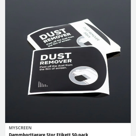
MYSCREEN
Dammborttagare Stor Etikett 50-pack