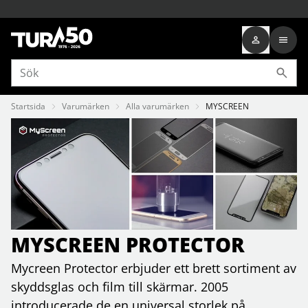
Startsida
Varumärken
Alla varumärken
MYSCREEN
MYSCREEN PROTECTOR
Mycreen Protector erbjuder ett brett sortiment av
skyddsglas och film till skärmar. 2005
introducerade de en universal storlek på