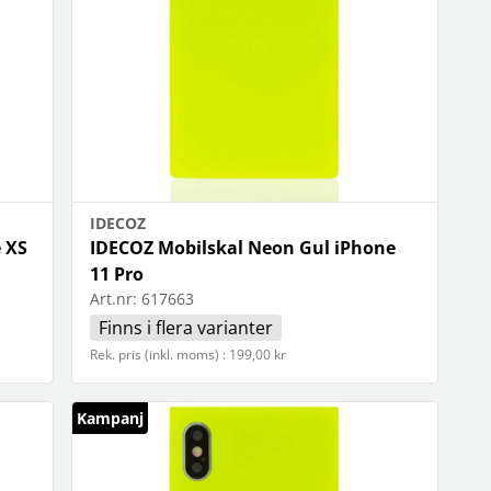
IDECOZ
 XS
IDECOZ Mobilskal Neon Gul iPhone
11 Pro
Art.nr:
617663
Finns i flera varianter
Rek. pris (inkl. moms) : 199,00 kr
Kampanj