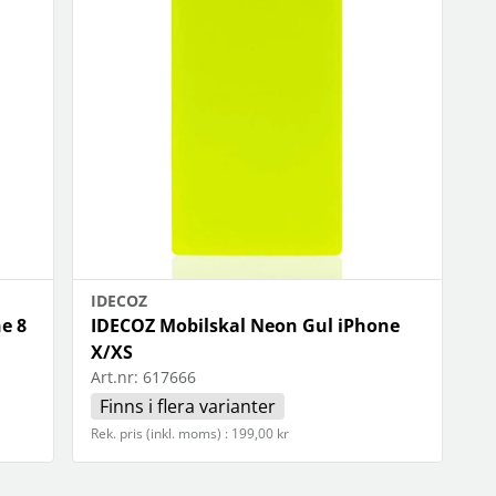
IDECOZ
e 8
IDECOZ Mobilskal Neon Gul iPhone
X/XS
Art.nr:
617666
Finns i flera varianter
Rek. pris (inkl. moms) : 199,00 kr