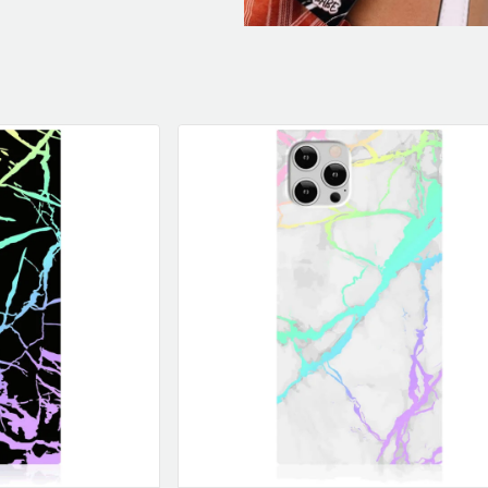
klockor
wellness
Se fler...
LJUD
MARKETING
M
förstärkare och delning
altec lansing
b
högtalare
backbone
f
högtalartillbehör
golla
g
kablar och adaptrar
hama
ljud för bil
happy plugs
h
Se fler...
Se fler...
Se
TÄCKNINGSUTRUSTNING
VIDEO
kablar & adaptrar
actionkameror
mätutrustning
bilkameror
passiva komponenter
drönare
signalförstärkare
filter
tillbehör
follow-focus
Se fler...