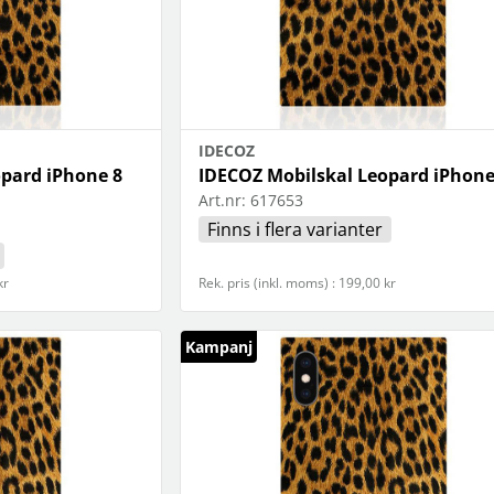
IDECOZ
pard iPhone 8
IDECOZ Mobilskal Leopard iPhone
Art.nr:
617653
Finns i flera varianter
kr
Rek. pris (inkl. moms) : 199,00 kr
Kampanj