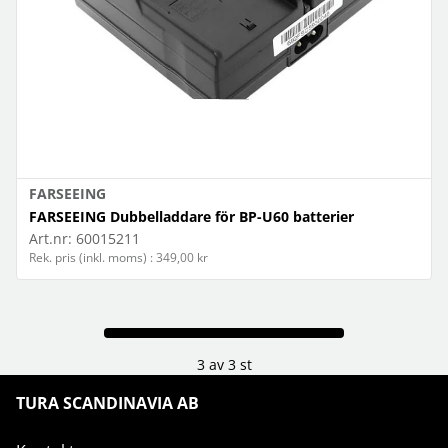
FARSEEING
FARSEEING Dubbelladdare för BP-U60 batterier
Art.nr:
60015211
Rek. pris (inkl. moms) : 349,00 kr
3 av 3 st
TURA SCANDINAVIA AB