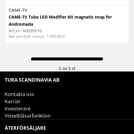
CAME-TV
CAME-TV Tube LED Modifier Kit magnetic snap for
Andromeda
Art.nr:
60039516
Rek. pris (inkl. moms) : 1 499,00 kr
5 av 5 st
TURA SCANDINAVIA AB
Kontakta oss
Karriär
Investerare
Visselblåsarfunktion
ÅTERFÖRSÄLJARE