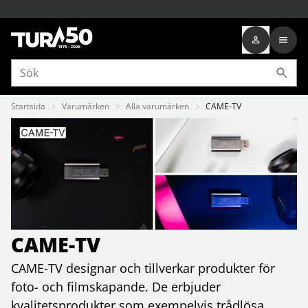
Startsida
Varumärken
Alla varumärken
CAME-TV
CAME-TV
CAME-TV designar och tillverkar produkter för
foto- och filmskapande. De erbjuder
kvalitetsprodukter som exempelvis trådlösa