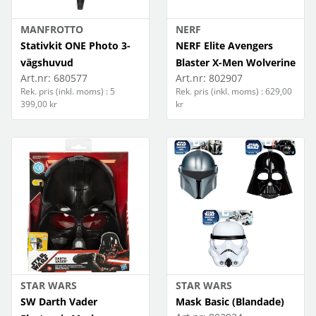
Grafiska produkter
Nya varumärken
Hem och hushåll
MANFROTTO
NERF
Stativkit ONE Photo 3-
NERF Elite Avengers
Video
Hälsa och personvård
vägshuvud
Blaster X-Men Wolverine
Art.nr:
680577
Art.nr:
802907
3D-lösningar
Leksaker
Rek. pris (inkl. moms) : 5
Rek. pris (inkl. moms) : 629,00
399,00 kr
kr
Ljud
Mobiltillbehör
Spel & pussel
STAR WARS
STAR WARS
SW Darth Vader
Mask Basic (Blandade)