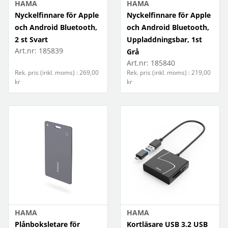
HAMA
HAMA
Nyckelfinnare för Apple
Nyckelfinnare för Apple
och Android Bluetooth,
och Android Bluetooth,
2 st Svart
Uppladdningsbar, 1st
Art.nr:
185839
Grå
Art.nr:
185840
Rek. pris (inkl. moms) : 269,00
Rek. pris (inkl. moms) : 219,00
kr
kr
HAMA
HAMA
Plånboksletare för
Kortläsare USB 3.2 USB