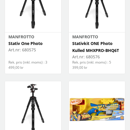
VECKA 16 2026
VECKA 15 2026
VECKA 14 2026
MANFROTTO
MANFROTTO
Stativ One Photo
Stativkit ONE Photo
VECKA 13 2026
Art.nr:
680575
Kulled MHXPRO-BHQ6T
Art.nr:
680576
VECKA 12 2026
Rek. pris (inkl. moms) : 3
Rek. pris (inkl. moms) : 5
499,00 kr
399,00 kr
VECKA 11 2026
Produktnyheter
Barn och baby
Produktnyheter Pro Media Solutions
Böcker
Foto
Landningssidor
Datortillbehör