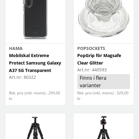
VECKA 27 2026
VECKA 26 2026
VECKA 25 2026
VECKA 24 2026
HAMA
POPSOCKETS
Mobilskal Extreme
PopGrip för Magsafe
VECKA 23 2026
Protect Samsung Galaxy
Clear Glitter
Art.nr:
440593
A37 5G Transparent
VECKA 22 2026
Art.nr:
80322
Finns i flera
varianter
VECKA 21 2026
Rek. pris (inkl. moms) : 299,00
Rek. pris (inkl. moms) : 329,00
VECKA 20 2026
kr
kr
VECKA 19 2026
VECKA 18 2026
VECKA 17 2026