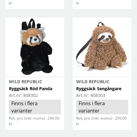
kr
kr
WILD REPUBLIC
WILD REPUBLIC
Ryggsäck Röd Panda
Ryggsäck Sengångare
Art.nr:
808302
Art.nr:
808303
Finns i flera
Finns i flera
varianter
varianter
Rek. pris (inkl. moms) : 299,00
Rek. pris (inkl. moms) : 299,00
kr
kr