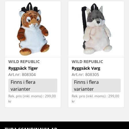
WILD REPUBLIC
WILD REPUBLIC
Ryggsäck Tiger
Ryggsäck Varg
Art.nr:
808304
Art.nr:
808305
Finns i flera
Finns i flera
varianter
varianter
Rek. pris (inkl. moms) : 299,00
Rek. pris (inkl. moms) : 299,00
kr
kr