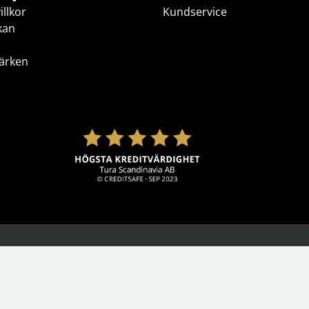
klockor
wellness
illkor
Kundservice
Se fler...
kan
LJUD
MARKETING
M
förstärkare och delning
altec lansing
b
högtalare
backbone
f
ärken
högtalartillbehör
golla
g
kablar och adaptrar
hama
ljud för bil
happy plugs
h
Se fler...
Se fler...
Se
TÄCKNINGSUTRUSTNING
VIDEO
kablar & adaptrar
actionkameror
mätutrustning
bilkameror
passiva komponenter
drönare
signalförstärkare
filter
tillbehör
follow-focus
Se fler...