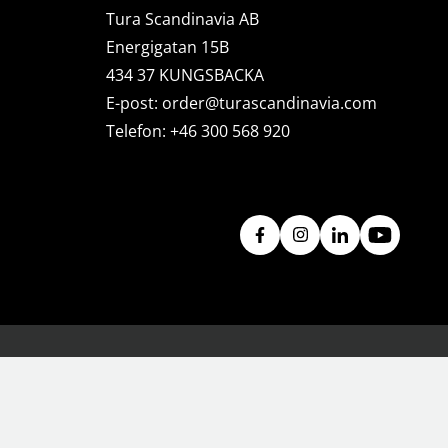
Tura Scandinavia AB
OBIL
SMARTA HEM
Energigatan 15B
iltillbehör
garage och portkontroll
434 37 KUNGSBACKA
oto & video
kamera och tillbehör
E-post:
order@turascandinavia.com
ps
sensorer och väggkontakter
headset
smart belysning
Telefon:
+46 300 568 920
ållare
temperaturstyrning
 fler...