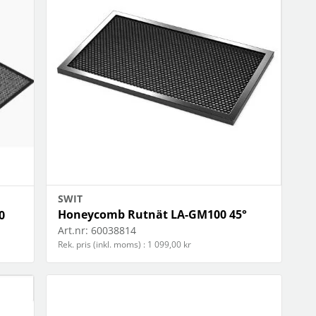
OBIL
SMARTA HEM
iltillbehör
garage och portkontroll
oto & video
kamera och tillbehör
ps
sensorer och väggkontakter
headset
smart belysning
ållare
temperaturstyrning
 fler...
SWIT
Honeycomb Rutnät LA-GM100 45°
0
Art.nr:
60038814
Rek. pris (inkl. moms) : 1 099,00 kr