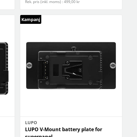
Rek. pris (inkl. moms) : 499,00 kr
Kampanj
LUPO
LUPO V-Mount battery plate for
superpanel