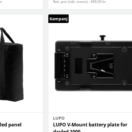
kr
Rek. pris (inkl. moms) : 499,00 kr
Kampanj
LUPO
led panel
LUPO V-Mount battery plate for
dayled 1000