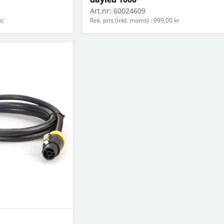
Art.nr:
60024609
kr
Rek. pris (inkl. moms) : 999,00 kr