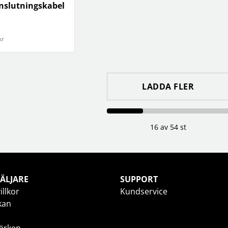
nslutningskabel
kr
LADDA FLER
16 av 54 st
ÄLJARE
SUPPORT
illkor
Kundservice
kan
ärken