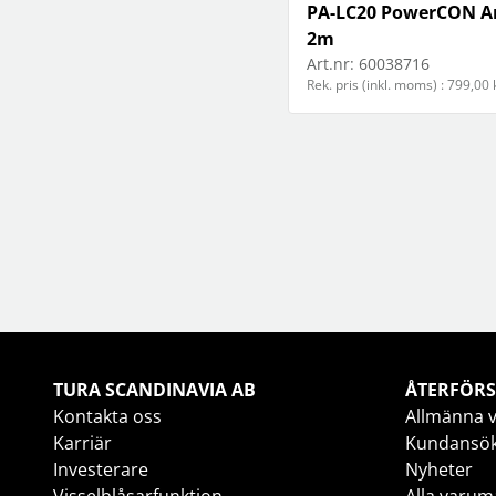
PA-LC20 PowerCON A
2m
Art.nr:
60038716
Rek. pris (inkl. moms) : 799,00 
TURA SCANDINAVIA AB
ÅTERFÖRS
Kontakta oss
Allmänna v
Karriär
Kundansö
Investerare
Nyheter
Visselblåsarfunktion
Alla varum