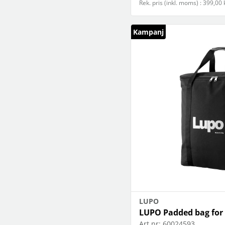
Rek. pris (inkl. moms) : 399,00 
Kampanj
LUPO
LUPO Padded bag for 
Art.nr:
60024593