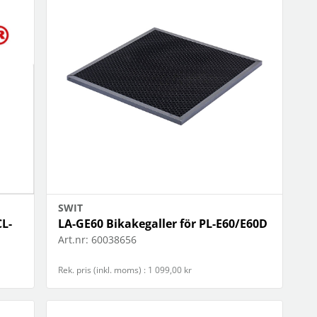
SWIT
L-
LA-GE60 Bikakegaller för PL-E60/E60D
Art.nr:
60038656
Rek. pris (inkl. moms) : 1 099,00 kr