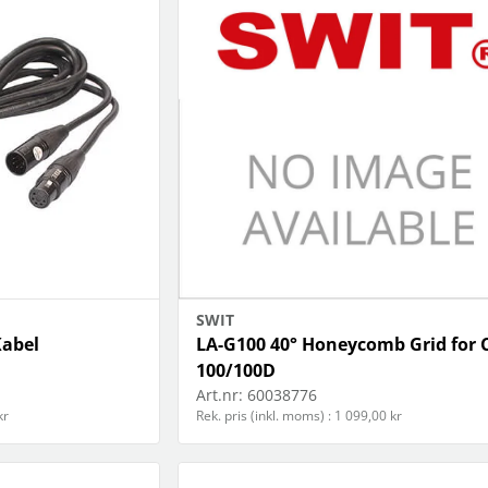
SWIT
abel
LA-G100 40° Honeycomb Grid for C
100/100D
Art.nr:
60038776
kr
Rek. pris (inkl. moms) : 1 099,00 kr